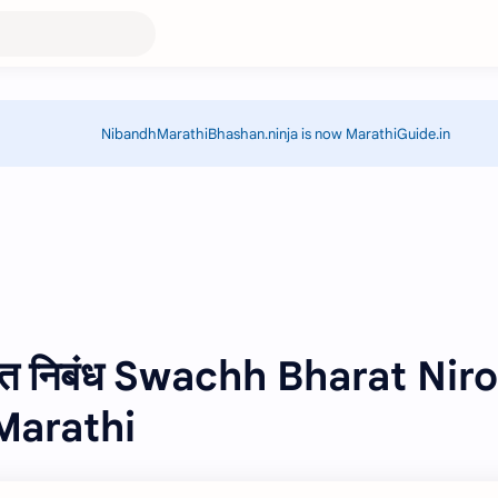
NibandhMarathiBhashan.ninja is now MarathiGuide.in
 भारत निबंध Swachh Bharat Nir
Marathi