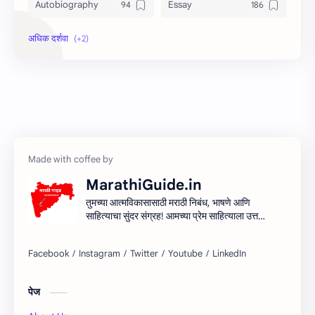
Autobiography
Essay
Information
Speech
MarathiGuide.in
तुमच्या आत्मविकासासाठी मराठी निबंध, भाषणे आणि
साहित्याचा सुंदर संग्रह! आमच्या प्रेम साहित्याला उत्तम
माध्यम देऊन मराठी साहित्यिक सर्जनशीलता देण्याचा
आमचा प्रयत्न आहे. शिका, आत्मा आणि साहित्य
साहित्याच्या प्रवासात सामील व्हा!
पेज