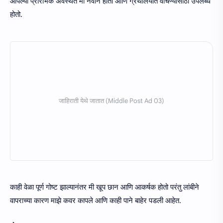
आपल्या प्रारंभिक अवस्थेत मी नवीन होतो आणि ग्रंथालयात वाचण्यासाठी उपलब्ध
होतो.
काही वेळा पूर्ण गोष्ट झाल्यानंतर मी खूप छान आणि आकर्षक होतो परंतु लांबीने
वापराच्या कारण माझे कवर कापले आणि काही पाने बाहेर पडली आहेत.