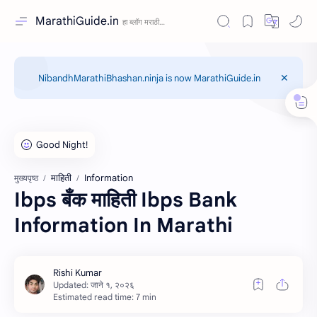
MarathiGuide.in
NibandhMarathiBhashan.ninja is now MarathiGuide.in
माहिती
Information
मुख्यपृष्ठ
Ibps बँक माहिती Ibps Bank
Information In Marathi
Estimated read time: 7 min