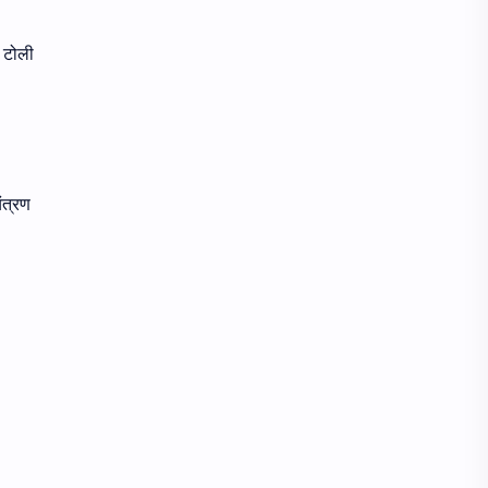
ी टोली
ंत्रण