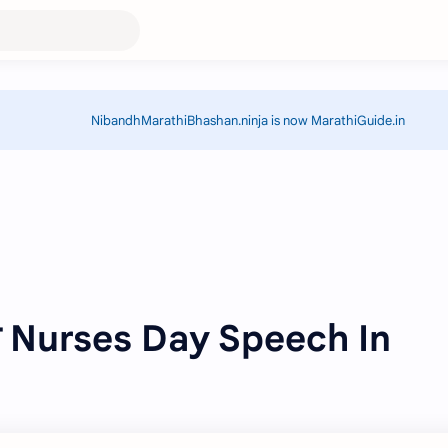
NibandhMarathiBhashan.ninja is now MarathiGuide.in
भाषण Nurses Day Speech In