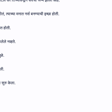
वाटलं की तिच्याकडून सेवेचा जन्म झाला आहे.
तं, त्याच्या मनात नर्स बनण्याची इच्छा होती.
ित होती.
लेले नव्हते.
ळे.
ेली.
 सुरु केला.