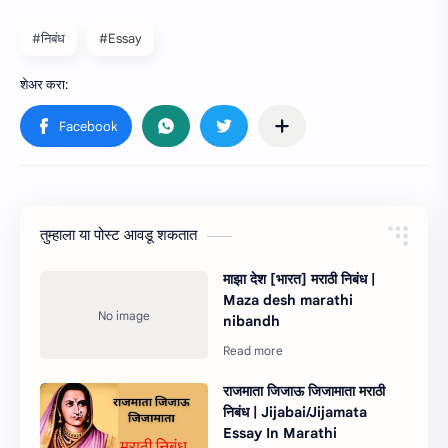
#निबंध
#Essay
तुम्‍हाला या पोस्‍ट आवडू शकतात
माझा देश [भारत] मराठी निबंध |
Maza desh marathi
nibandh
राजमाता जिजाऊ जिजामाता मराठी
निबंध | Jijabai/Jijamata
Essay In Marathi