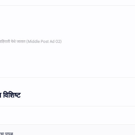
 विशिष्ट
ाचा पापळ