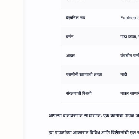
वैज्ञानिक नाव
Euploea 
वर्णन
गाढा काळा, त
आहार
उंचचीत पाण
प्राणींनी खाण्याची क्षमता
नाही
संरक्षणाची स्थिती
नाकर जाणारी
आपल्या वातावरणात साधारणतः एक कागाचा पापळ ज
ह्या पापळांच्या आकारात विविध आणि विशेषतांची एक सं