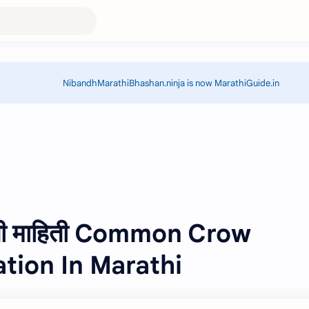
NibandhMarathiBhashan.ninja is now MarathiGuide.in
ाची माहिती Common Crow
ation In Marathi