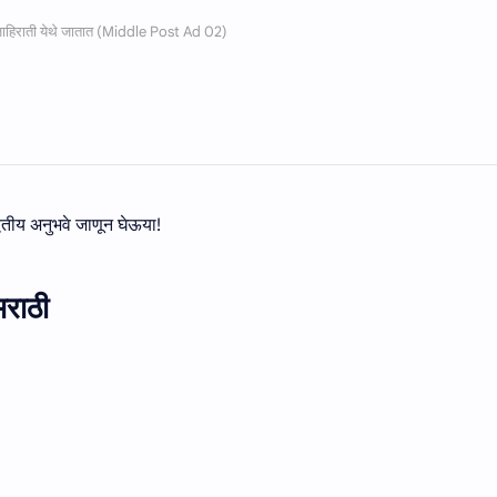
ितीय अनुभवे जाणून घेऊया!
मराठी