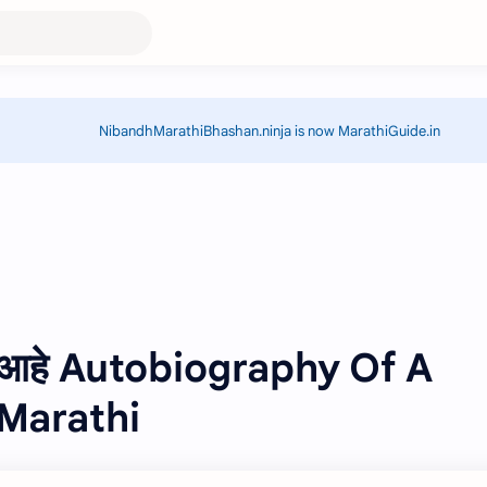
NibandhMarathiBhashan.ninja is now MarathiGuide.in
लत आहे Autobiography Of A
 Marathi