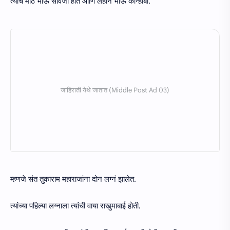
त्यांचं मोठं भाऊ सावजी होतं आणि लहान भाऊ कान्होबा.
म्हणजे संत तुकाराम महाराजांना दोन लग्नं झालेत.
त्यांच्या पहिल्या लग्नाला त्यांची वाया राखुमाबाई होती.