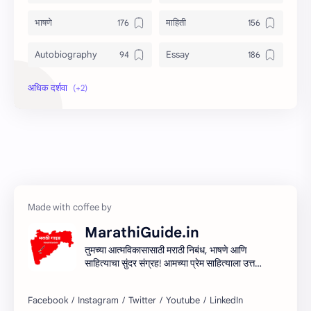
भाषणे
माहिती
Autobiography
Essay
Information
Speech
MarathiGuide.in
तुमच्या आत्मविकासासाठी मराठी निबंध, भाषणे आणि
साहित्याचा सुंदर संग्रह! आमच्या प्रेम साहित्याला उत्तम
माध्यम देऊन मराठी साहित्यिक सर्जनशीलता देण्याचा
आमचा प्रयत्न आहे. शिका, आत्मा आणि साहित्य
साहित्याच्या प्रवासात सामील व्हा!