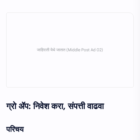
ग्रो ॲप: निवेश करा, संपत्ती वाढवा
परिचय