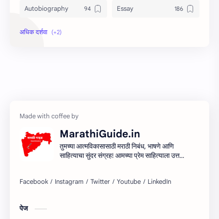
Autobiography
Essay
Information
Speech
MarathiGuide.in
तुमच्या आत्मविकासासाठी मराठी निबंध, भाषणे आणि
साहित्याचा सुंदर संग्रह! आमच्या प्रेम साहित्याला उत्तम
माध्यम देऊन मराठी साहित्यिक सर्जनशीलता देण्याचा
आमचा प्रयत्न आहे. शिका, आत्मा आणि साहित्य
साहित्याच्या प्रवासात सामील व्हा!
पेज