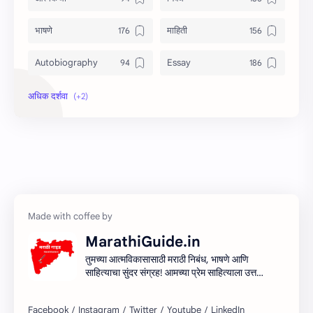
भाषणे
माहिती
Autobiography
Essay
Information
Speech
MarathiGuide.in
तुमच्या आत्मविकासासाठी मराठी निबंध, भाषणे आणि
साहित्याचा सुंदर संग्रह! आमच्या प्रेम साहित्याला उत्तम
माध्यम देऊन मराठी साहित्यिक सर्जनशीलता देण्याचा
आमचा प्रयत्न आहे. शिका, आत्मा आणि साहित्य
साहित्याच्या प्रवासात सामील व्हा!