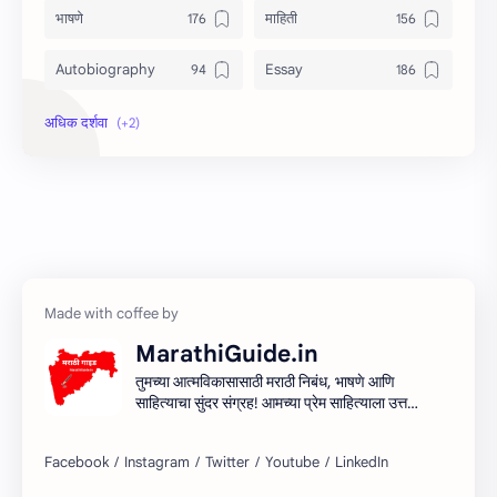
भाषणे
माहिती
Autobiography
Essay
Information
Speech
MarathiGuide.in
तुमच्या आत्मविकासासाठी मराठी निबंध, भाषणे आणि
साहित्याचा सुंदर संग्रह! आमच्या प्रेम साहित्याला उत्तम
माध्यम देऊन मराठी साहित्यिक सर्जनशीलता देण्याचा
आमचा प्रयत्न आहे. शिका, आत्मा आणि साहित्य
साहित्याच्या प्रवासात सामील व्हा!