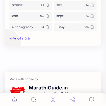
आत्मकथा
निबंध
भाषणे
माहिती
Autobiography
Essay
Information
Speech
MarathiGuide.in
तुमच्या आत्मविकासासाठी मराठी निबंध, भाषणे आणि
साहित्याचा सुंदर संग्रह! आमच्या प्रेम साहित्याला उत्तम
माध्यम देऊन मराठी साहित्यिक सर्जनशीलता देण्याचा