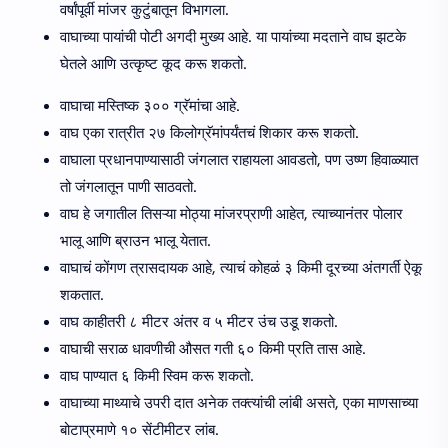
वर्षांपूर्वी मांजर कुटुंबातून विभागला.
वाघाच्या पायांची पोटी अगदी मुख्य आहे. या पायांच्या मदताने वाघ झटके
घेतले आणि उत्कृष्ट कूद करू शकतो.
वाघाचा मस्तिष्क ३०० ग्रॅमांचा आहे.
वाघ एका रात्रीत २७ किलोग्रॅमांपर्यंतचं शिकार करू शकतो.
वाघाला प्रधानपाण्यासाठी जंगलात राहायला आवडतो, पण उष्ण हिवाळ्यात
तो जंगलातून पाणी साठवतो.
वाघ हे जगातील तिसऱ्या मोठ्या मांजरप्राणी आहेत, त्याच्यानंतर पोलार
भालू आणि ब्राउन भालू येतात.
वाघाचं कोंगण त्रासदायक आहे, त्याचं कोहळं ३ किमी दूरच्या अंतगर्ती ऐकू
शकतात.
वाघ काहीतरी ८ मीटर अंतर व ५ मीटर उंच उडू शकतो.
वाघाची सराळ धावणीची औसत गती ६० किमी प्रति तास आहे.
वाघ पाण्यात ६ किमी स्विम करू शकतो.
वाघाच्या माथ्याचे उपरी दात अनेक तक्त्यांची लांबी असते, एका माणसाच्या
बोटाप्रमाणे १० सेंटीमीटर लांब.