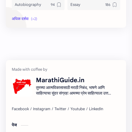
Autobiography
Essay
Information
Speech
MarathiGuide.in
तुमच्या आत्मविकासासाठी मराठी निबंध, भाषणे आणि
साहित्याचा सुंदर संग्रह! आमच्या प्रेम साहित्याला उत्तम
माध्यम देऊन मराठी साहित्यिक सर्जनशीलता देण्याचा
आमचा प्रयत्न आहे. शिका, आत्मा आणि साहित्य
साहित्याच्या प्रवासात सामील व्हा!
पेज