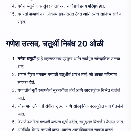
गणेश चतुर्थी एक सुंदर वातावरण, सर्वांनाचं हृदय परिपूर्ण होतं.
गणपती बाप्पाचं नाम लोकांचं हृदयांतरात ठेवतं आणि त्यांचं सानिध्य सजीव
राहतं.
गणेश उत्सव, चतुर्थी निबंध 20 ओळी
गणेश चतुर्थी
हा हे महाराष्ट्राचं प्रमुख आणि सर्वांभूत सांस्कृतिक उत्सव
आहे.
आपलं प्रिय भगवान गणपती चतुर्थीचं आरंभ होतं, जो आषाढ महिन्यात
साजरा होतं.
गणपतीचं मूर्ती स्थापनेचं सुरुवातीला होतं आणि आदरपूर्वक निर्मित केलंलं
जातं.
सोहळ्यात लोकांनी संगीत, नृत्य, आणि सांस्कृतिक प्रस्तुतीत भाग घेतलंलं
जातं.
विसर्जनकरिता गणपती बाप्पाचं मूर्ती नदीत, समुद्रात विसर्जन केलंलं जातं.
आशीर्वाद देणारं गणपती बाप्पा भक्तांस आत्मविकासात सहाय्य करतं.