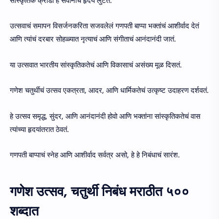
सांस्कृतिक क्रीडा हे सर्वांनाचं हृदय लुटतं.
उत्सवाचं समापन विसर्जनकरिता सजवलेलं गणपती बाप्पा भक्तांचं आशीर्वाद देतं
आणि त्यांचं दरबार सोहळ्यात नृत्याचं आणि संगीताचं आनंदानंदी जातं.
या उत्सवात भारतीय सांस्कृतिकतेचं आणि विकासाचं असंख्य मूळ दिसतं.
गणेश चतुर्थीचं उत्सव एकत्रता, आदर, आणि धार्मिकतेचं उत्कृष्ट उदाहरण दर्शवतं.
हे उत्सव समृद्ध, सुंदर, आणि आनंदानंदी होवो आणि भक्तांना सांस्कृतिकतेचं वास
त्यांच्या हृदयांतरात ठेवतं.
गणपती बाप्पाचं स्नेह आणि आशीर्वाद सर्वत्र असो, हे हे निबंधाचं सारंश.
गणेश उत्सव, चतुर्थी निबंध मराठीत ५००
शब्दात