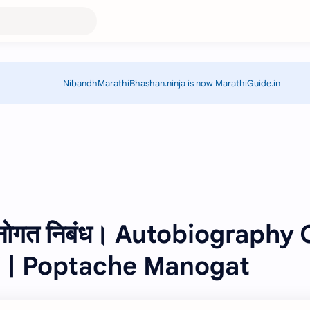
NibandhMarathiBhashan.ninja is now MarathiGuide.in
 मनोगत निबंध। Autobiography 
i | Poptache Manogat