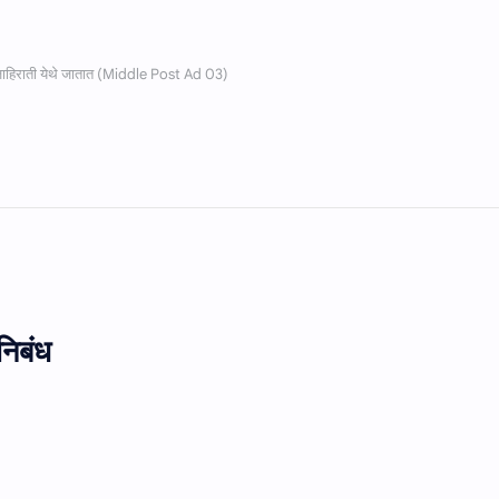
निबंध