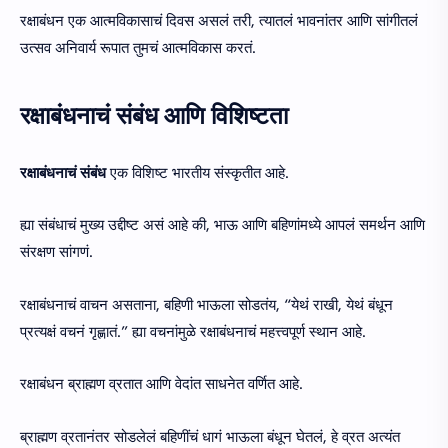
रक्षाबंधन एक आत्मविकासाचं दिवस असलं तरी, त्यातलं भावनांतर आणि सांगीतलं
उत्सव अनिवार्य रूपात तुमचं आत्मविकास करतं.
रक्षाबंधनाचं संबंध आणि विशिष्टता
रक्षाबंधनाचं संबंध
एक विशिष्ट भारतीय संस्कृतीत आहे.
ह्या संबंधाचं मुख्य उद्दीष्ट असं आहे की, भाऊ आणि बहिणांमध्ये आपलं समर्थन आणि
संरक्षण सांगणं.
रक्षाबंधनाचं वाचन असताना, बहिणी भाऊला सोडतंय, “येथं राखी, येथं बंधून
प्रत्यक्षं वचनं गृह्णातं.” ह्या वचनांमुळे रक्षाबंधनाचं महत्त्वपूर्ण स्थान आहे.
रक्षाबंधन ब्राह्मण व्रतात आणि वेदांत साधनेत वर्णित आहे.
ब्राह्मण व्रतानंतर सोडलेलं बहिणींचं धागं भाऊला बंधून घेतलं, हे व्रत अत्यंत