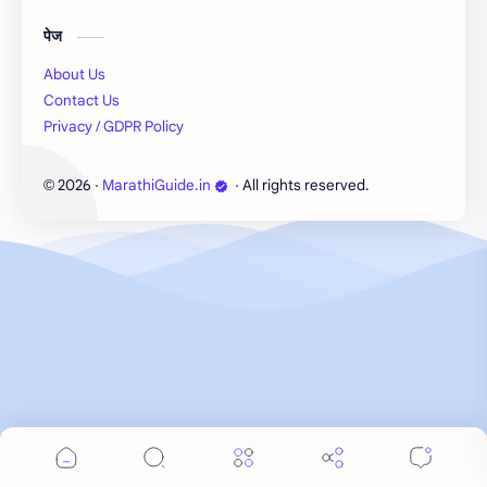
पेज
About Us
Contact Us
Privacy / GDPR Policy
2026
‧
MarathiGuide.in
‧ All rights reserved.
©