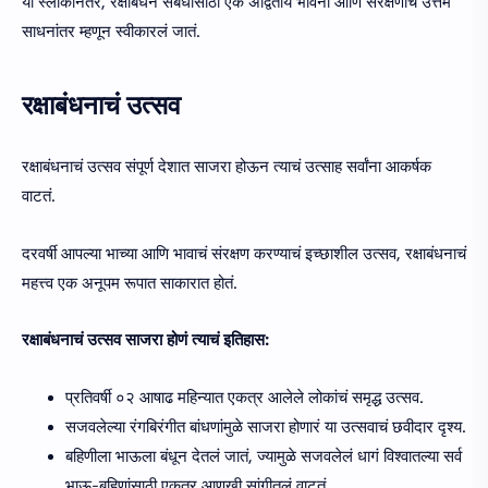
या स्लोकानंतर, रक्षाबंधन संबंधांसाठी एक अद्वितीय भावना आणि संरक्षणाचं उत्तम
साधनांतर म्हणून स्वीकारलं जातं.
रक्षाबंधनाचं उत्सव
रक्षाबंधनाचं उत्सव संपूर्ण देशात साजरा होऊन त्याचं उत्साह सर्वांना आकर्षक
वाटतं.
दरवर्षी आपल्या भाच्या आणि भावाचं संरक्षण करण्याचं इच्छाशील उत्सव, रक्षाबंधनाचं
महत्त्व एक अनूपम रूपात साकारात होतं.
रक्षाबंधनाचं उत्सव साजरा होणं त्याचं इतिहास:
प्रतिवर्षी ०२ आषाढ महिन्यात एकत्र आलेले लोकांचं समृद्ध उत्सव.
सजवलेल्या रंगबिरंगीत बांधणांमुळे साजरा होणारं या उत्सवाचं छवीदार दृश्य.
बहिणीला भाऊला बंधून देतलं जातं, ज्यामुळे सजवलेलं धागं विश्वातल्या सर्व
भाऊ-बहिणांसाठी एकत्र आणखी सांगीतलं वाटतं.